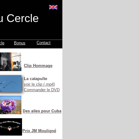
u Cercle
Contact
cle
Bonus
Clip Hommage
La catapulte
voir le clip (.mp4
)
Commander le DVD
Prix JM Mouligné