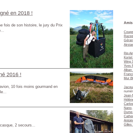
igné en 2018 !
Amis 
fois de son histoire, le jury du Prix
...
Coupe
Raze
Gérar
Airstar
Rip Air
Kortel
Wing 
Yves 
Alban
né 2016 !
Franc
Mur B
avion, 10 fois moins gourmand en
Jacqu
numér
le...
Jean-
Hélèn
Carlos
Nano
,
Dume
Cather
Antoin
Gille
1 casque, 2 secours...