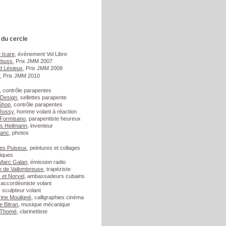
du cercle
 Icare
, évènement Vol Libre
ebuss
, Prix JMM 2007
d Lésieux
, Prix JMM 2008
, Prix JMM 2010
, contrôle parapentes
 Design
, sellettes parapente
Shop
, contrôle parapentes
Rossy
, homme volant à réaction
 Formisano
, parapentiste heureux
is Heilmann
, inventeur
lanc
, photos
es Puiseux
, peintures et collages
iques
Marc Galan
, émission radio
e de Vallombreuse
, trapéziste
 et Norvel
, ambassadeurs cubains
 accordéoniste volant
, sculpteur volant
ine Mouligné
, calligraphies cinéma
e Bitran
, musique mécanique
s Thomé
, clarinettiste