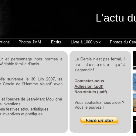
L’actu d
ntions
Photos JMM
Ecrits
Livre à 1000 voix
Photos du Cer